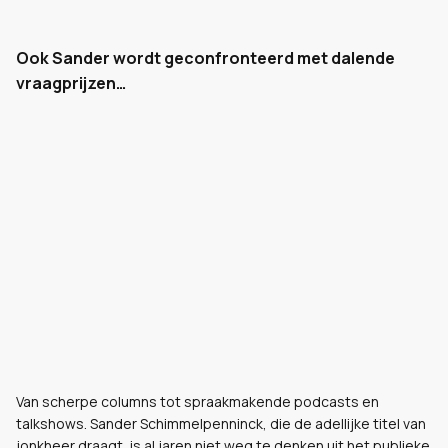
Ook Sander wordt geconfronteerd met dalende
vraagprijzen…
Van scherpe columns tot spraakmakende podcasts en
talkshows. Sander Schimmelpenninck, die de adellijke titel van
jonkheer draagt, is al jaren niet weg te denken uit het publieke