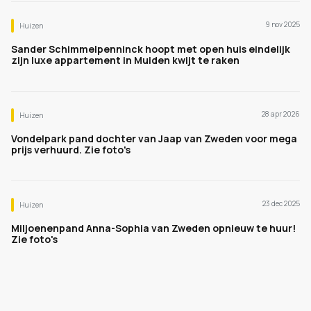
9 nov 2025
Huizen
Sander Schimmelpenninck hoopt met open huis eindelijk
zijn luxe appartement in Muiden kwijt te raken
28 apr 2026
Huizen
Vondelpark pand dochter van Jaap van Zweden voor mega
prijs verhuurd. Zie foto's
23 dec 2025
Huizen
Miljoenenpand Anna-Sophia van Zweden opnieuw te huur!
Zie foto's