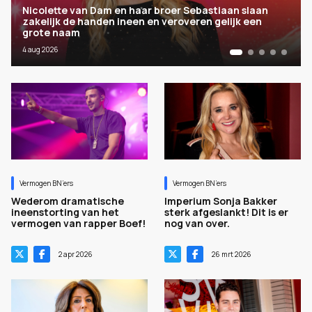
Nicolette van Dam en haar broer Sebastiaan slaan
zakelijk de handen ineen en veroveren gelijk een
grote naam
4 aug 2026
Vermogen BN’ers
Vermogen BN’ers
Wederom dramatische
Imperium Sonja Bakker
ineenstorting van het
sterk afgeslankt! Dit is er
vermogen van rapper Boef!
nog van over.
2 apr 2026
26 mrt 2026