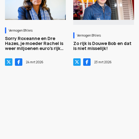
Vermogen BN’ers
Vermogen BN’ers
Sorry Roxeanne en Dre
Hazes, je moeder Rachel is
Zo rijk is Douwe Bob en dat
weer miljoenen euro's rijker
is niet misselijk!
geworden. Lees maar
24 mrt 2026
23 mrt 2026