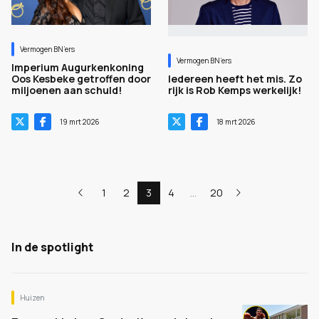
Vermogen BN’ers
Vermogen BN’ers
Imperium Augurkenkoning
Oos Kesbeke getroffen door
Iedereen heeft het mis. Zo
miljoenen aan schuld!
rijk is Rob Kemps werkelijk!
19 mrt 2026
18 mrt 2026
1
2
3
4
...
20
In de spotlight
Huizen