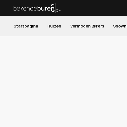
Startpagina
Huizen
Vermogen BN'ers
Shown