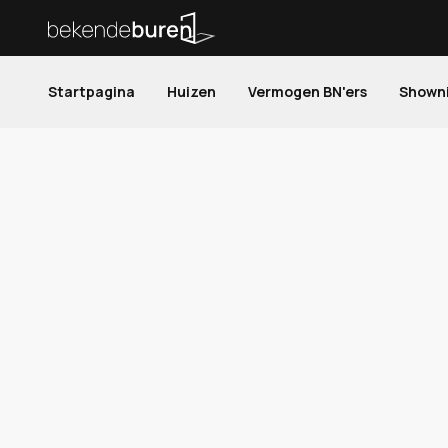
Startpagina
Huizen
Vermogen BN'ers
Shown