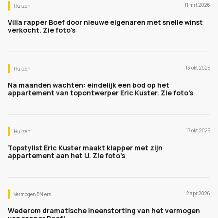
11 mrt 2026
Huizen
Villa rapper Boef door nieuwe eigenaren met snelle winst
verkocht. Zie foto's
13 okt 2025
Huizen
Na maanden wachten: eindelijk een bod op het
appartement van topontwerper Eric Kuster. Zie foto’s
17 okt 2025
Huizen
Topstylist Eric Kuster maakt klapper met zijn
appartement aan het IJ. Zie foto’s
2 apr 2026
Vermogen BN’ers
Wederom dramatische ineenstorting van het vermogen