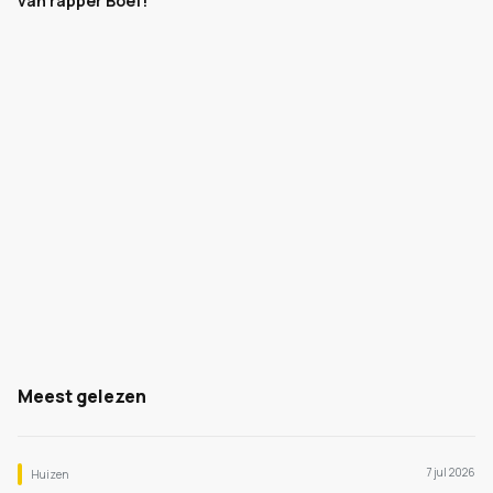
van rapper Boef!
Meest gelezen
7 jul 2026
Huizen