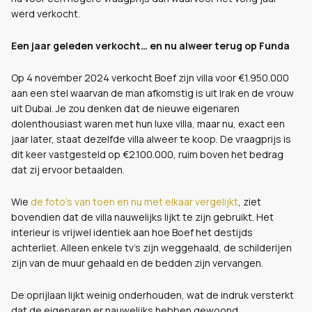
werd verkocht.
Een jaar geleden verkocht… en nu alweer terug op Funda
Op 4 november 2024 verkocht Boef zijn villa voor €1.950.000
aan een stel waarvan de man afkomstig is uit Irak en de vrouw
uit Dubai. Je zou denken dat de nieuwe eigenaren
dolenthousiast waren met hun luxe villa, maar nu, exact een
jaar later, staat dezelfde villa alweer te koop. De vraagprijs is
dit keer vastgesteld op €2.100.000, ruim boven het bedrag
dat zij ervoor betaalden.
Wie
de foto’s van toen en nu met elkaar vergelijkt
, ziet
bovendien dat de villa nauwelijks lijkt te zijn gebruikt. Het
interieur is vrijwel identiek aan hoe Boef het destijds
achterliet. Alleen enkele tv’s zijn weggehaald, de schilderijen
zijn van de muur gehaald en de bedden zijn vervangen.
De oprijlaan lijkt weinig onderhouden, wat de indruk versterkt
dat de eigenaren er nauwelijks hebben gewoond.