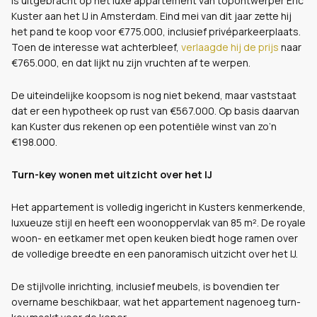
is uitgebracht op het luxe appartement van topontwerper Eric
Kuster aan het IJ in Amsterdam. Eind mei van dit jaar zette hij
het pand te koop voor €775.000, inclusief privéparkeerplaats.
Toen de interesse wat achterbleef,
verlaagde hij de prijs
naar
€765.000, en dat lijkt nu zijn vruchten af te werpen.
De uiteindelijke koopsom is nog niet bekend, maar vaststaat
dat er een hypotheek op rust van €567.000. Op basis daarvan
kan Kuster dus rekenen op een potentiële winst van zo’n
€198.000.
Turn-key wonen met uitzicht over het IJ
Het appartement is volledig ingericht in Kusters kenmerkende,
luxueuze stijl en heeft een woonoppervlak van 85 m². De royale
woon- en eetkamer met open keuken biedt hoge ramen over
de volledige breedte en een panoramisch uitzicht over het IJ.
De stijlvolle inrichting, inclusief meubels, is bovendien ter
overname beschikbaar, wat het appartement nagenoeg turn-