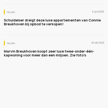
6 jan 2026
Huizen
Schuldeiser dreigt deze luxe appartementen van Connie
Breukhoven bij opbod te verkopen!
20 okt 2025
Huizen
Marvin Breukhoven koopt zeer luxe twee-onder-één-
kapwoning voor meer dan een miljoen. Zie foto’s