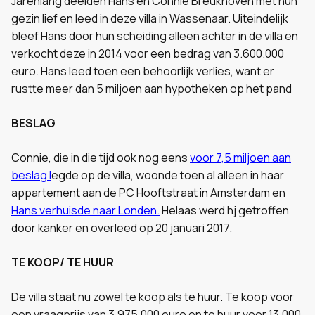
Jarenlang deelden Hans en Connie Breukhoven met hun
gezin lief en leed in deze villa in Wassenaar. Uiteindelijk
bleef Hans door hun scheiding alleen achter in de villa en
verkocht deze in 2014 voor een bedrag van 3.600.000
euro. Hans leed toen een behoorlijk verlies, want er
rustte meer dan 5 miljoen aan hypotheken op het pand
BESLAG
Connie, die in die tijd ook nog eens
voor 7,5 miljoen aan
beslag l
egde op de villa, woonde toen al alleen in haar
appartement aan de PC Hooftstraat in Amsterdam en
Hans verhuisde naar Londen.
Helaas werd hj getroffen
door kanker en overleed op 20 januari 2017.
TE KOOP/ TE HUUR
De villa staat nu zowel te koop als te huur. Te koop voor
een vraagprijs van 3.975.000 euro en te huur voor 13.000