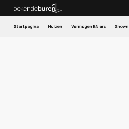
Startpagina
Huizen
Vermogen BN'ers
Shown