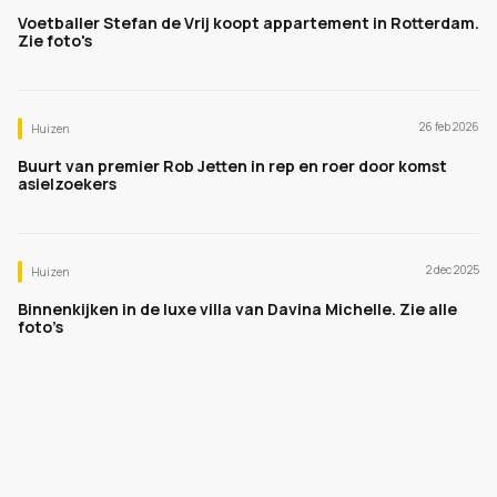
Voetballer Stefan de Vrij koopt appartement in Rotterdam.
Zie foto's
26 feb 2026
Huizen
Buurt van premier Rob Jetten in rep en roer door komst
asielzoekers
2 dec 2025
Huizen
Binnenkijken in de luxe villa van Davina Michelle. Zie alle
foto’s