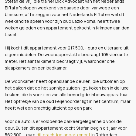
Stefan de Vrij, die trainer Dick Advocaat van het Nederlands
Elftal afgelopen weekend verbaasde door, vanwege een
blessure, af te zeggen voor het Nederlands Elftal en wel dit
weekend te spelen voor zijn club Lazio Roma, heeft twee
weken geleden een appartement gekocht in Krimpen aan den
IJssel.
Hij kocht dit appartement voor 217.500,-- euro en uiteraard uit
eigen middelen. De woonoppervlakte bedraagt 105 vierkante
meter. Het aantal kamers bedraagt vijf, waaronder drie
slaapkamers en een badkamer.
De woonkamer heeft openslaande deuren, die uitkomen op
het balkon dat op het zonnige zuiden ligt. Koken kan in de luxe
keuken, die is voorzien van alle benodigde inbouwapparatuur.
Het optrekje van de oud Feijenoorder ligt in het centrum, maar
heeft wel een prachtig uitzicht op een park.
Voor de auto is er voldoende parkeergelegenheid voor de
deur. Buiten dit appartement kocht Stefan begin dit jaar voor
562.500,-- euro
dit prachtige appartement i
n Rotterdam