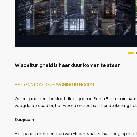
Wispelturigheid is haar duur komen te staan
HET GAAT OM DEZE WONING IN HOORN
Op enig moment besloot dieetgoeroe Sonja Bakker om haar vil
voegde de daad bij het woord en zou haar handtekening h
Koopsom
Het pand in het centrum van Hoorn waar zij haar oog op had 