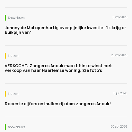
8 nov 2025
Shownieuws
Johnny de Mol openhartig over pijnlijke kwestie: “Ik krijg er
buikpijn van”
26 nov 2025
Huizen
VERKOCHT: Zangeres Anouk maakt flinke winst met
verkoop van haar Haarlemse woning. Zie foto’s
6 jul 2026
Huizen
Recente cijfers onthullen rijkdom zangeres Anouk!
20 apr 2026
Shownieuws