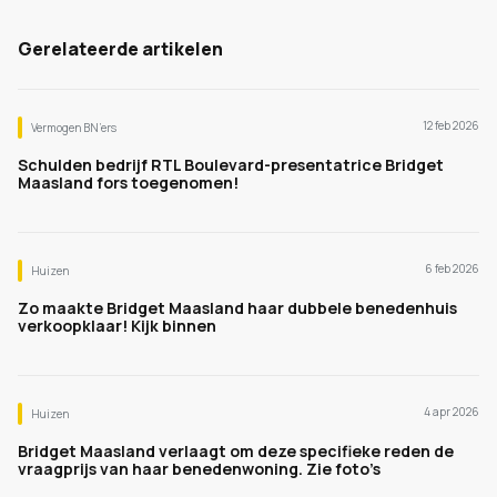
Gerelateerde artikelen
12 feb 2026
Vermogen BN’ers
Schulden bedrijf RTL Boulevard-presentatrice Bridget
Maasland fors toegenomen!
6 feb 2026
Huizen
Zo maakte Bridget Maasland haar dubbele benedenhuis
verkoopklaar! Kijk binnen
4 apr 2026
Huizen
Bridget Maasland verlaagt om deze specifieke reden de
vraagprijs van haar benedenwoning. Zie foto’s