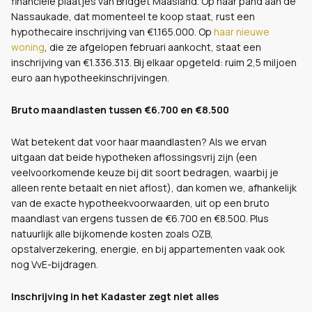
financiële plaatjes van Bridget Maasland. Op haar pand aan de
Nassaukade, dat momenteel te koop staat, rust een
hypothecaire inschrijving van €1.165.000. Op
haar nieuwe
woning
, die ze afgelopen februari aankocht, staat een
inschrijving van €1.336.313. Bij elkaar opgeteld: ruim 2,5 miljoen
euro aan hypotheekinschrijvingen.
Bruto maandlasten tussen €6.700 en €8.500
Wat betekent dat voor haar maandlasten? Als we ervan
uitgaan dat beide hypotheken aflossingsvrij zijn (een
veelvoorkomende keuze bij dit soort bedragen, waarbij je
alleen rente betaalt en niet aflost), dan komen we, afhankelijk
van de exacte hypotheekvoorwaarden, uit op een bruto
maandlast van ergens tussen de €6.700 en €8.500. Plus
natuurlijk alle bijkomende kosten zoals OZB,
opstalverzekering, energie, en bij appartementen vaak ook
nog VvE-bijdragen.
Inschrijving in het Kadaster zegt niet alles