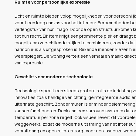
Ruimte voor persoonlijke expressie
Licht en ruimte bieden volop mogelijkheden voor persoonlijk
vormt een leeg canvas voor het interieur. Beroemdheden ben
verlengstuk van hun imago. Door de open structuur komen k
tot hun recht. Elk item krijgt een prominente plek en draag
mogelijk om verschillende stijlen te combineren, zonder dat 
harmonieus als uitgesproken is. Bekende mensen kiezen hier
weerspiegelt. De woning vertelt een verhaal en maakt direct
van expressie.
Geschikt voor moderne technologie
Technologie speelt een steeds grotere rol in de inrichti
innovaties zoals handige verlichting, geïntegreerde audio 
uitermate geschikt. Zonder muren is er minder belemmering
kunnen functioneren. Denk aan een surround systeem dat on
temperatuur per zone regelt. Ook visueel levert dit voorde
weggewerkt, zodat de moderne uitstraling van het interieur
vooruitgang en open ruimtes zorgt voor een luxueuze woon