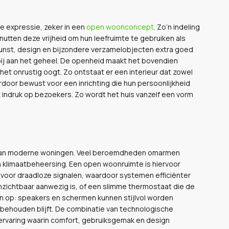
e expressie, zeker in een
open woonconcept
. Zo’n indeling
utten deze vrijheid om hun leefruimte te gebruiken als
unst, design en bijzondere verzamelobjecten extra goed
t bij aan het geheel. De openheid maakt het bovendien
het onrustig oogt. Zo ontstaat er een interieur dat zowel
door bewust voor een inrichting die hun persoonlijkheid
 indruk op bezoekers. Zo wordt het huis vanzelf een vorm
ng van moderne woningen. Veel beroemdheden omarmen
en klimaatbeheersing. Een open woonruimte is hiervoor
 voor draadloze signalen, waardoor systemen efficiënter
zichtbaar aanwezig is, of een slimme thermostaat die de
len op: speakers en schermen kunnen stijlvol worden
 behouden blijft. De combinatie van technologische
ervaring waarin comfort, gebruiksgemak en design