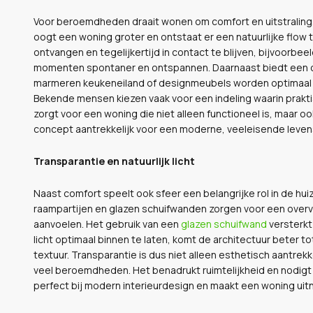
Voor beroemdheden draait wonen om comfort en uitstralin
oogt een woning groter en ontstaat er een natuurlijke flow
ontvangen en tegelijkertijd in contact te blijven, bijvoorbe
momenten spontaner en ontspannen. Daarnaast biedt een op
marmeren keukeneiland of designmeubels worden optimaal zich
Bekende mensen kiezen vaak voor een indeling waarin prak
zorgt voor een woning die niet alleen functioneel is, maar 
concept aantrekkelijk voor een moderne, veeleisende levens
Transparantie en natuurlijk licht
Naast comfort speelt ook sfeer een belangrijke rol in de hu
raampartijen en glazen schuifwanden zorgen voor een overv
aanvoelen. Het gebruik van een
glazen schuifwand
versterkt
licht optimaal binnen te laten, komt de architectuur beter tot
textuur. Transparantie is dus niet alleen esthetisch aantrekk
veel beroemdheden. Het benadrukt ruimtelijkheid en nodigt 
perfect bij modern interieurdesign en maakt een woning uitn