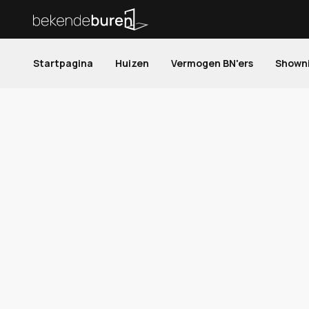
Startpagina
Huizen
Vermogen BN'ers
Shown