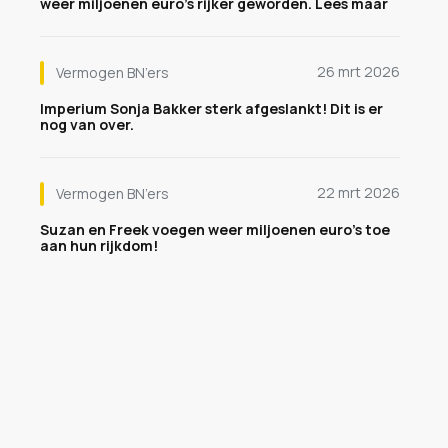
weer miljoenen euro's rijker geworden. Lees maar
26 mrt 2026
Vermogen BN’ers
Imperium Sonja Bakker sterk afgeslankt! Dit is er
nog van over.
22 mrt 2026
Vermogen BN’ers
Suzan en Freek voegen weer miljoenen euro's toe
aan hun rijkdom!