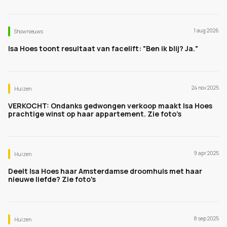
1 aug 2026
Shownieuws
Isa Hoes toont resultaat van facelift: "Ben ik blij? Ja."
24 nov 2025
Huizen
VERKOCHT: Ondanks gedwongen verkoop maakt Isa Hoes
prachtige winst op haar appartement. Zie foto’s
9 apr 2025
Huizen
Deelt Isa Hoes haar Amsterdamse droomhuis met haar
nieuwe liefde? Zie foto's
8 sep 2025
Huizen