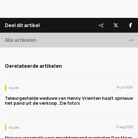
Deel dit artikel
Alle artikelen
Gerelateerde artikelen
16 jun 2026
Huizen
Teleurgestelde weduwe van Henny Vrienten haalt opnieuw
het pand uit de verkoop. Zie foto's
27 aug 2025
Huizen
Nieuwe vraagprijs voor grachtenpand overleden Doe Maar