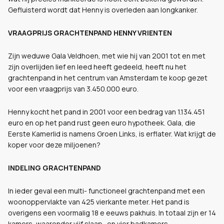
Gefluisterd wordt dat Henny is overleden aan longkanker.
VRAAGPRIJS GRACHTENPAND HENNY VRIENTEN
Zijn weduwe Gala Veldhoen, met wie hij van 2001 tot en met
zijn overlijden lief en leed heeft gedeeld, heeft nu het
grachtenpand in het centrum van Amsterdam te koop gezet
voor een vraagprijs van 3.450.000 euro.
Henny kocht het pand in 2001 voor een bedrag van 1.134.451
euro en op het pand rust geen euro hypotheek. Gala, die
Eerste Kamerlid is namens Groen Links, is erflater. Wat krijgt de
koper voor deze miljoenen?
INDELING GRACHTENPAND
In ieder geval een multi- functioneel grachtenpand met een
woonoppervlakte van 425 vierkante meter. Het pand is
overigens een voormalig 18 e eeuws pakhuis. In totaal zijn er 14
kamers, waaronder vijf slaap- en vier badkamers.