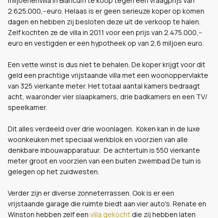
miljoenenvilla in Blaricum te koop tegen een vraagprijs van
2.625.000,--euro. Helaas is er geen serieuze koper op komen
dagen en hebben zij besloten deze uit de verkoop te halen.
Zelf kochten ze de villa in 2011 voor een prijs van 2.475.000,--
euro en vestigden er een hypotheek op van 2,6 miljoen euro.
Een vette winst is dus niet te behalen. De koper krijgt voor dit
geld een prachtige vrijstaande villa met een woonoppervlakte
van 325 vierkante meter. Het totaal aantal kamers bedraagt
acht, waaronder vier slaapkamers, drie badkamers en een TV/
speelkamer.
Dit alles verdeeld over drie woonlagen. Koken kan in de luxe
woonkeuken met speciaal werkblok en voorzien van alle
denkbare inbouwapparatuur. De achtertuin is 550 vierkante
meter groot en voorzien van een buiten zwembad De tuin is
gelegen op het zuidwesten.
Verder zijn er diverse zonneterrassen. Ook is er een
vrijstaande garage die ruimte biedt aan vier auto's. Renate en
Winston hebben zelf een
villa gekocht
die zij hebben laten