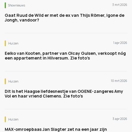
3 mrt 2026
Shownieuws
Gaat Ruud de Wild er met de ex van Thijs Römer, Igone de
Jongh, vandoor?
1 apr 2026
Huizen
Eelko van Kooten, partner van Olcay Gulsen, verkoopt nóg
een appartement in Hilversum. Zie foto’s
10 mrt 2026
Huizen
Dit is het Haagse liefdesnestje van OGENE-zangeres Amy
Vol en haar vriend Clemens. Zie foto’s
3 apr 2026
Huizen
MAX-omroepbaas Jan Slagter zet na een jaar zijn