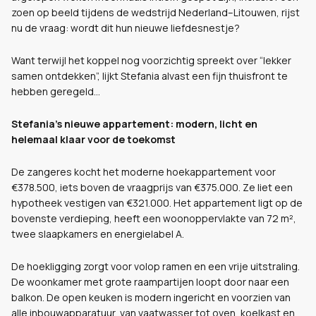
zoen op beeld tijdens de wedstrijd Nederland–Litouwen, rijst
nu de vraag: wordt dit hun nieuwe liefdesnestje?
Want terwijl het koppel nog voorzichtig spreekt over “lekker
samen ontdekken”, lijkt Stefania alvast een fijn thuisfront te
hebben geregeld…
Stefania’s nieuwe appartement: modern, licht en
helemaal klaar voor de toekomst
De zangeres kocht het moderne hoekappartement voor
€378.500, iets boven de vraagprijs van €375.000. Ze liet een
hypotheek vestigen van €321.000. Het appartement ligt op de
bovenste verdieping, heeft een woonoppervlakte van 72 m²,
twee slaapkamers en energielabel A.
De hoekligging zorgt voor volop ramen en een vrije uitstraling.
De woonkamer met grote raampartijen loopt door naar een
balkon. De open keuken is modern ingericht en voorzien van
alle inbouwapparatuur, van vaatwasser tot oven, koelkast en