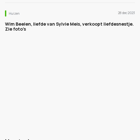
28 dec 2023
Huizen
Wim Beelen, liefde van Sylvie Meis, verkoopt liefdesnestje.
Zie foto's