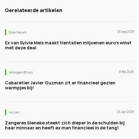
Gerelateerde artikelen
25 sep 2025
Shownieuws
Ex van Sylvie Meis maakt tientallen miljoenen euro’s winst
met deze deal
8 feb 2026
Vermogen BN’ers
Cabaretier Javier Guzman zit er financieel gezien
warmpjes bij!
26 apr 2025
Huizen
Zangeres Sieneke steekt zich dieper in de schulden bij
haar minnaar en heeft ex man financieel in de tang!