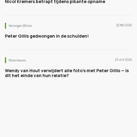
Nicol Kremers betrapt tijdens pikante opname
22 feb 2026
Vermogen BN’ers
Peter Gillis gedwongen in de schulden!
23 mrt 2026
Shownieuws
Wendy van Hout verwijdert alle foto’s met Peter Gillis — is
dit het einde van hun relatie?