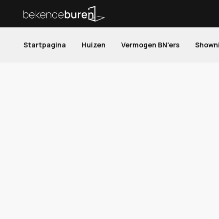
Startpagina
Huizen
Vermogen BN'ers
Shown