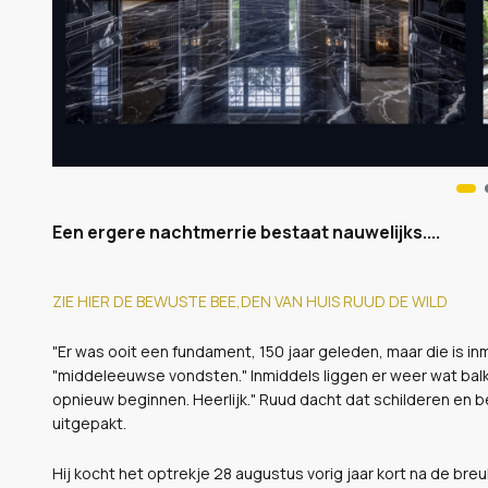
Een ergere nachtmerrie bestaat nauwelijks....
ZIE HIER DE BEWUSTE BEE,DEN VAN HUIS RUUD DE WILD
"Er was ooit een fundament, 150 jaar geleden, maar die is inm
"middeleeuwse vondsten." Inmiddels liggen er weer wat balken
opnieuw beginnen. Heerlijk." Ruud dacht dat schilderen en 
uitgepakt.
Hij kocht het optrekje 28 augustus vorig jaar kort na de bre