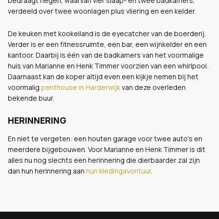
bedraagt negen, waarvan vier slaap- en twee badkamers,
verdeeld over twee woonlagen plus vliering en een kelder.
De keuken met kookeiland is de eyecatcher van de boerderij.
Verder is er een fitnessruimte, een bar, een wijnkelder en een
kantoor. Daarbij is één van de badkamers van het voormalige
huis van Marianne en Henk Timmer voorzien van een whirlpool.
Daarnaast kan de koper altijd even een kijkje nemen bij het
voormalig
penthouse in Harderwijk
van deze overleden
bekende buur.
HERINNERING
En niet te vergeten: een houten garage voor twee auto's en
meerdere bijgebouwen. Voor Marianne en Henk Timmer is dit
alles nu nog slechts een herinnering die dierbaarder zal zijn
dan hun herinnering aan
hun kledingavontuur
.