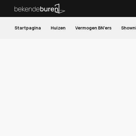
Startpagina
Huizen
Vermogen BN'ers
Shown