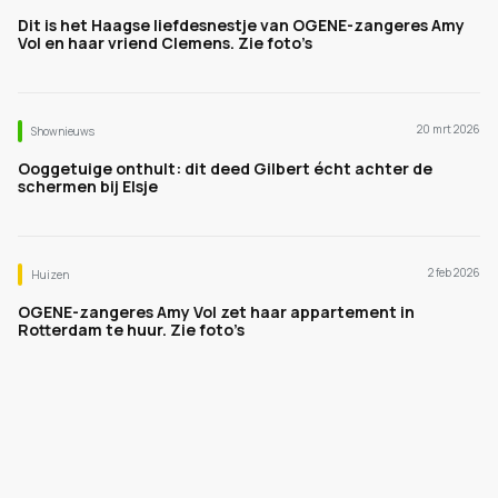
Dit is het Haagse liefdesnestje van OGENE-zangeres Amy
Vol en haar vriend Clemens. Zie foto’s
20 mrt 2026
Shownieuws
Ooggetuige onthult: dit deed Gilbert écht achter de
schermen bij Elsje
2 feb 2026
Huizen
OGENE-zangeres Amy Vol zet haar appartement in
Rotterdam te huur. Zie foto’s