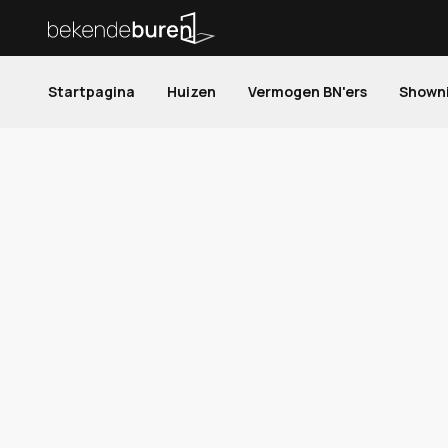
Startpagina
Huizen
Vermogen BN'ers
Shown