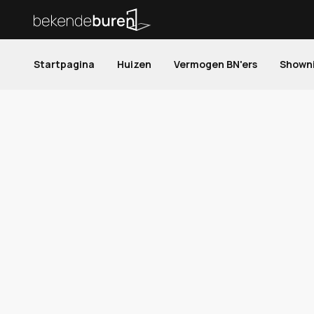
Startpagina
Huizen
Vermogen BN'ers
Shown