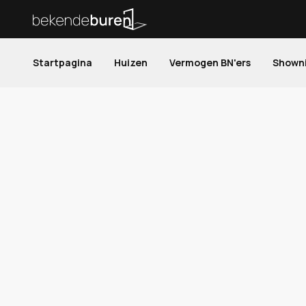
Startpagina
Huizen
Vermogen BN'ers
Shown