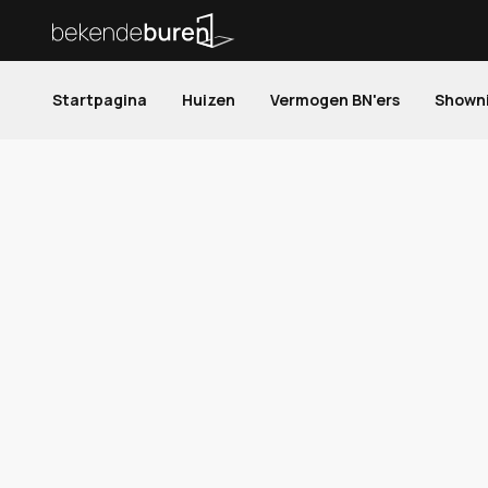
Startpagina
Huizen
Vermogen BN'ers
Shown