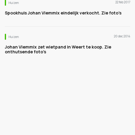
22 feb 2017
Huizen
Spookhuis Johan Vlemmix eindelijk verkocht. Zie foto's
20 dec 2014
Huizen
Johan Vlemmix zet wietpand in Weert te koop. Zie
onthutsende foto's