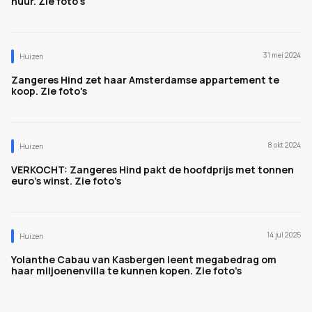
huur. Zie foto's
31 mei 2024
Huizen
Zangeres Hind zet haar Amsterdamse appartement te
koop. Zie foto's
8 okt 2024
Huizen
VERKOCHT: Zangeres Hind pakt de hoofdprijs met tonnen
euro's winst. Zie foto's
14 jul 2025
Huizen
Yolanthe Cabau van Kasbergen leent megabedrag om
haar miljoenenvilla te kunnen kopen. Zie foto’s