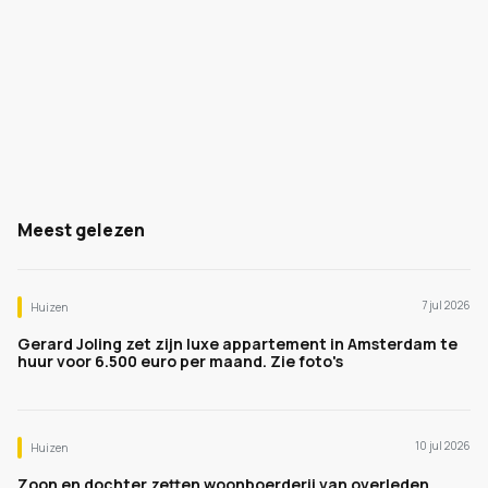
Meest gelezen
7 jul 2026
Huizen
Gerard Joling zet zijn luxe appartement in Amsterdam te
huur voor 6.500 euro per maand. Zie foto's
10 jul 2026
Huizen
Zoon en dochter zetten woonboerderij van overleden