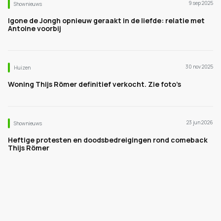
9 sep 2025
Shownieuws
Igone de Jongh opnieuw geraakt in de liefde: relatie met
Antoine voorbij
30 nov 2025
Huizen
Woning Thijs Römer definitief verkocht. Zie foto’s
23 jun 2026
Shownieuws
Heftige protesten en doodsbedreigingen rond comeback
Thijs Römer