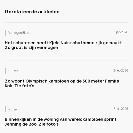
Gerelateerde artikelen
1 jan 2026
Vermogen BN’ers
Het schaatsen heeft Kjeld Nuis schathemelrijk gemaakt.
Zo groot is zijn vermogen
16 feb 2026
Huizen
Zo woont Olympisch kampioen op de 500 meter Femke
Kok. Zie foto's
7 mrt 2026
Huizen
Binnenkijken in de woning van wereldkampioen sprint
Jenning de Boo. Zie foto’s