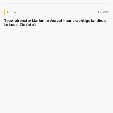
14 jul 2026
Huizen
Topwielrenster Marianne Vos zet haar prachtige landhuis
te koop. Zie foto's