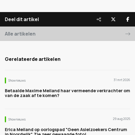
Deel dit artikel
Alle artikelen
Gerelateerde artikelen
31 mrt 2026
Shownieuws
Betaalde Maxime Meiland haar vermeende verkrachter om
van de zaak af te komen?
29 aug 2025
Shownieuws
Erica Meiland op oorlogspad "Geen Asielzoekers Centrum
in Noordwijk". Zie zeer gewaagde foto!