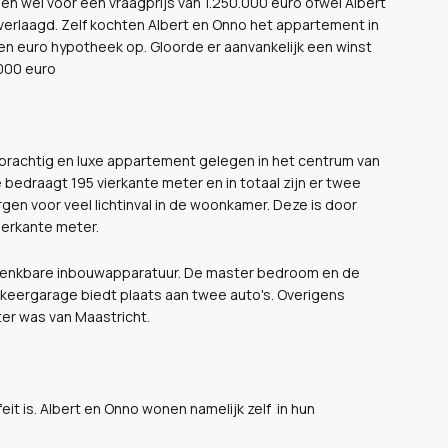
n wel voor een vraagprijs van 1.250.000 euro ofwel Albert
verlaagd. Zelf kochten Albert en Onno het appartement in
en euro hypotheek op. Gloorde er aanvankelijk een winst
.000 euro
en prachtig en luxe appartement gelegen in het centrum van
bedraagt 195 vierkante meter en in totaal zijn er twee
n voor veel lichtinval in de woonkamer. Deze is door
ierkante meter.
e denkbare inbouwapparatuur. De master bedroom en de
eergarage biedt plaats aan twee auto's. Overigens
er was van Maastricht.
eit is. Albert en Onno wonen namelijk zelf in hun