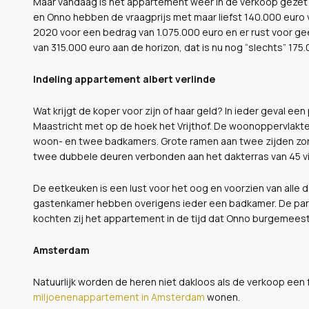
Maar vandaag is het appartement weer in de verkoop gezet e
en Onno hebben de vraagprijs met maar liefst 140.000 euro 
2020 voor een bedrag van 1.075.000 euro en er rust voor ge
van 315.000 euro aan de horizon, dat is nu nog “slechts” 175
Indeling appartement albert verlinde
Wat krijgt de koper voor zijn of haar geld? In ieder geval e
Maastricht met op de hoek het Vrijthof. De woonoppervlakte 
woon- en twee badkamers. Grote ramen aan twee zijden zorge
twee dubbele deuren verbonden aan het dakterras van 45 v
De eetkeuken is een lust voor het oog en voorzien van all
gastenkamer hebben overigens ieder een badkamer. De park
kochten zij het appartement in de tijd dat Onno burgemeest
Amsterdam
Natuurlijk worden de heren niet dakloos als de verkoop een f
miljoenenappartement in Amsterdam
wonen.