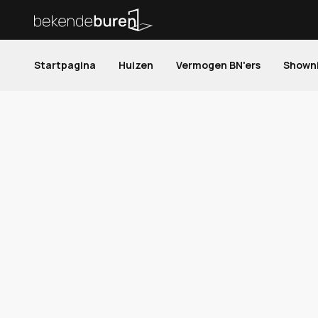
Startpagina
Huizen
Vermogen BN'ers
Shown