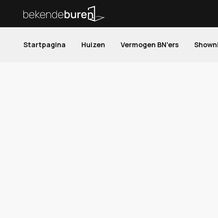
Startpagina
Huizen
Vermogen BN'ers
Shown