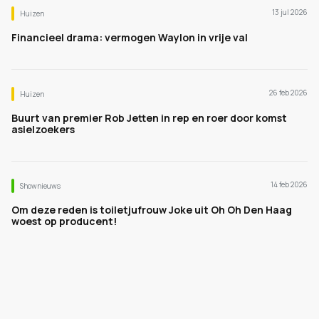
13 jul 2026
Huizen
Financieel drama: vermogen Waylon in vrije val
26 feb 2026
Huizen
Buurt van premier Rob Jetten in rep en roer door komst
asielzoekers
14 feb 2026
Shownieuws
Om deze reden is toiletjufrouw Joke uit Oh Oh Den Haag
woest op producent!