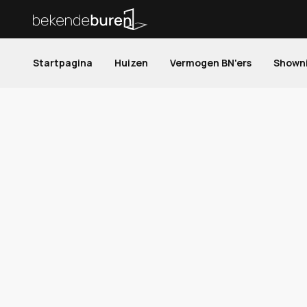
Startpagina
Huizen
Vermogen BN'ers
Shown