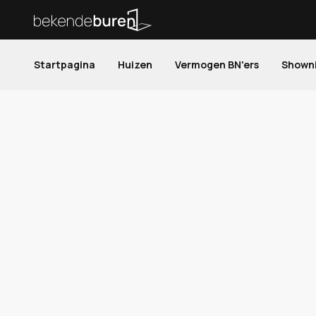
Startpagina
Huizen
Vermogen BN'ers
Shown