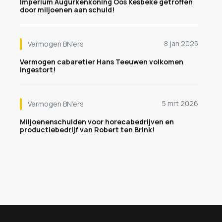
Imperium Augurkenkoning Oos Kesbeke getroffen
door miljoenen aan schuld!
8 jan 2025
Vermogen BN’ers
Vermogen cabaretier Hans Teeuwen volkomen
ingestort!
5 mrt 2026
Vermogen BN’ers
Miljoenenschulden voor horecabedrijven en
productiebedrijf van Robert ten Brink!