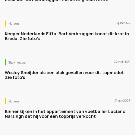
5 jun 2024
Huizen
Keeper Nederlands Elftal Bart Verbruggen koopt dit krot in
Breda. Zie foto's
24 mei 2022
Shownieuws
Wesley Sneijder als een blok gevallen voor dit topmodel.
Zie foto's
21 nov 2025
Huizen
Binnenkijken in het appartement van voetballer Luciano
Narsingh dat hij voor een topprijs verkocht