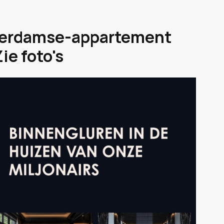
sterdamse-appartement
ie foto's