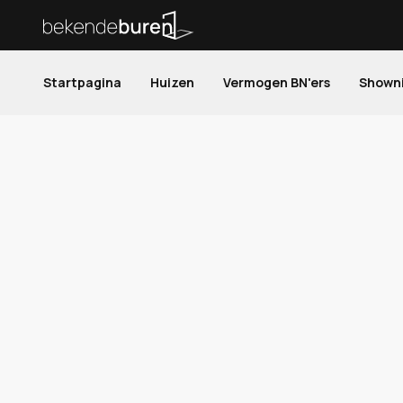
Startpagina
Huizen
Vermogen BN'ers
Shown