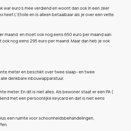
ink war euro's mee verdiend en woont dan ook in een zeer
et L' Etoile en is alleen betaalbaar als je over een vette
per maand en moet ook nog eens 650 euro per maand aan
t ook nog eens 295 euro per maand. Maar dan heb je ook
nte meter en beschikt over twee slaap- en twee
n alle denkbare inbouwapparatuur.
e meter. En dit is niet alles. Als bewoner staat er een PA (
ediend met een persoonlijke keycard en dat is niet eens
plus een ruimte voor schoonheidsbehandelingen,
fen.