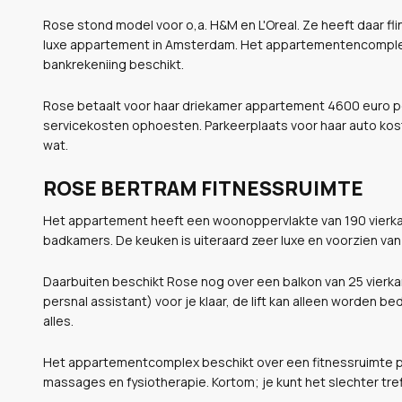
Rose stond model voor o,a. H&M en L'Oreal. Ze heeft daar fl
luxe appartement in Amsterdam. Het appartementencomplex he
bankrekeniing beschikt.
Rose betaalt voor haar driekamer appartement 4600 euro 
servicekosten ophoesten. Parkeerplaats voor haar auto kos
wat.
ROSE BERTRAM FITNESSRUIMTE
Het appartement heeft een woonoppervlakte van 190 vierka
badkamers. De keuken is uiteraard zeer luxe en voorzien va
Daarbuiten beschikt Rose nog over een balkon van 25 vierkant
persnal assistant) voor je klaar, de lift kan alleen worden b
alles.
Het appartementcomplex beschikt over een fitnessruimte 
massages en fysiotherapie. Kortom; je kunt het slechter tref