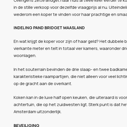
in de stille verkoop voor dezelfde vraagprijs al nu. Uiteinde
wederom een koper te vinden voor haar prachtige en sma
INDELING PAND BRIDGET MAASLAND
En wat krijgt de koper voor zijn of haar geld? Het dubbe
vierkante meter en telt in totaal vier kamers, waaronder dr
woonlagen.
In het souterrain bevinden de drie slaap- en twee badkame
karakteristieke raampartijen, die niet alleen voor veel lic
op de gracht aan de overkant.
Koken kan in de luxe half open keuken, die uiteraard is v
achtertuin, die op het zuidwesten ligt. Sterk punt is dat het
Amsterdam uitzonderlijk.
BEVEILIGING