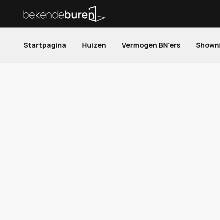
Startpagina
Huizen
Vermogen BN'ers
Shown