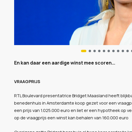
En kan daar een aardige winst mee scoren...
VRAAGPRIJS
RTL Boulevard presentatrice Bridget Maasland heeft blijkb
benedenhuis in Amsterdamte koop gezet voor een vraagprijs
een prijs van 1.025.000 euro en liet er een hypotheek op ve
op de vraagprijs een winst kan behalen van 160.000 euro
Overigens zette Bridget haar huis al twee keer eerder te ko