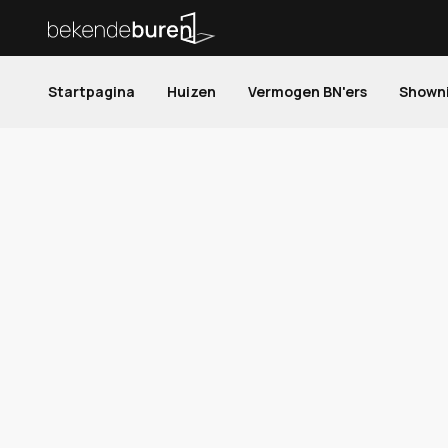
Startpagina
Huizen
Vermogen BN'ers
Shown