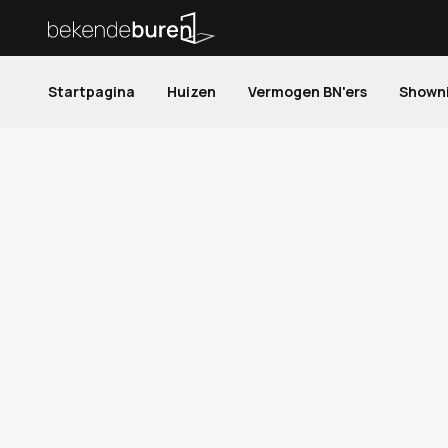
Startpagina
Huizen
Vermogen BN'ers
Shown