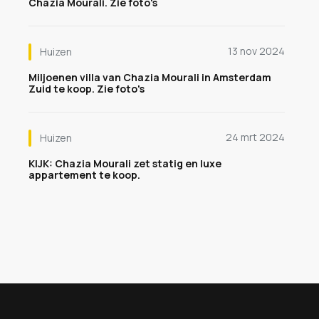
Chazia Mourali. Zie foto's
13 nov 2024
Huizen
Miljoenen villa van Chazia Mourali in Amsterdam
Zuid te koop. Zie foto's
24 mrt 2024
Huizen
KIJK: Chazia Mourali zet statig en luxe
appartement te koop.