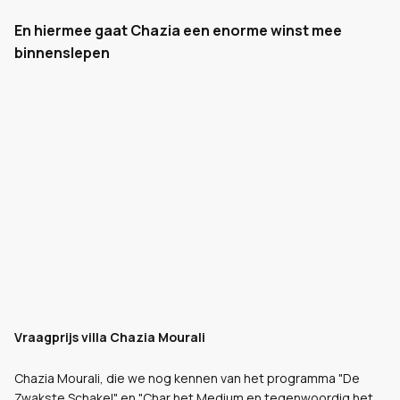
En hiermee gaat Chazia een enorme winst mee
binnenslepen
Vraagprijs villa Chazia Mourali
Chazia Mourali, die we nog kennen van het programma "De
Zwakste Schakel" en "Char het Medium en tegenwoordig het