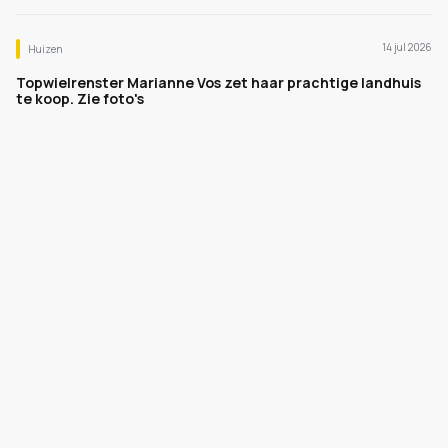
14 jul 2026
Huizen
Topwielrenster Marianne Vos zet haar prachtige landhuis
te koop. Zie foto's