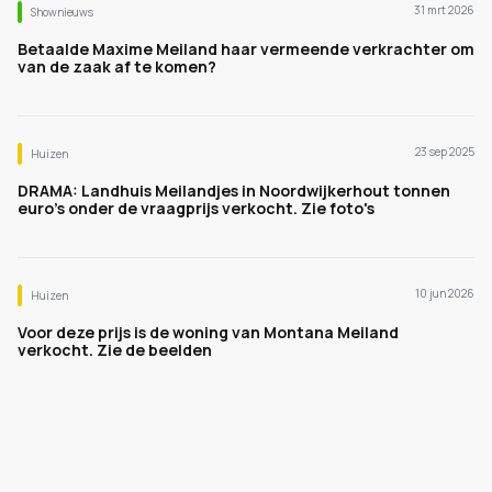
31 mrt 2026
Shownieuws
Betaalde Maxime Meiland haar vermeende verkrachter om
van de zaak af te komen?
23 sep 2025
Huizen
DRAMA: Landhuis Meilandjes in Noordwijkerhout tonnen
euro's onder de vraagprijs verkocht. Zie foto's
10 jun 2026
Huizen
Voor deze prijs is de woning van Montana Meiland
verkocht. Zie de beelden