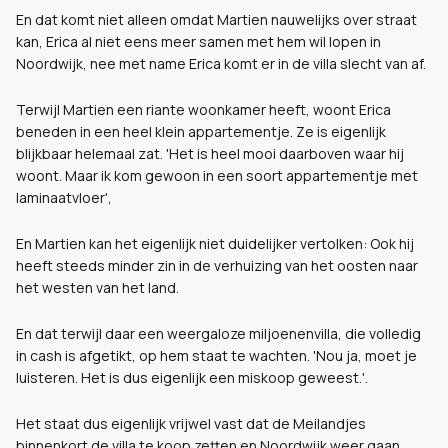
En dat komt niet alleen omdat Martien nauwelijks over straat
kan, Erica al niet eens meer samen met hem wil lopen in
Noordwijk, nee met name Erica komt er in de villa slecht van af.
Terwijl Martien een riante woonkamer heeft, woont Erica
beneden in een heel klein appartementje. Ze is eigenlijk
blijkbaar helemaal zat. '
Het is heel mooi daarboven waar hij
woont. Maar ik kom gewoon in een soort appartementje met
laminaatvloer',
En Martien kan het eigenlijk niet duidelijker vertolken:
Ook hij
heeft steeds minder zin in de verhuizing van het oosten naar
het westen van het land.
En dat terwijl daar een weergaloze miljoenenvilla, die volledig
in cash is afgetikt, op hem staat te wachten. 'Nou ja, moet je
luisteren. Het is dus eigenlijk een miskoop geweest.'.
Het staat dus eigenlijk vrijwel vast dat de Meilandjes
binnenkort de villa te koop zetten en Noordwijk weer gaan