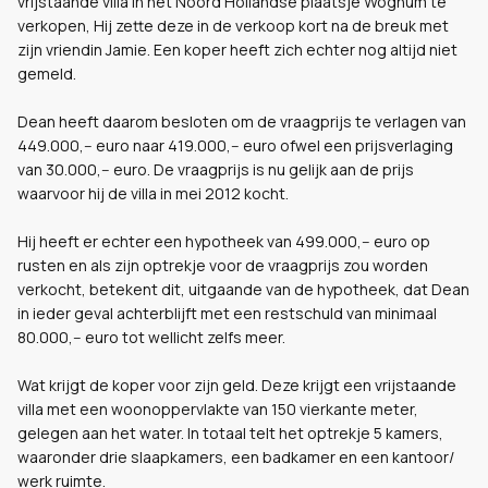
vrijstaande villa in het Noord Hollandse plaatsje Wognum te
verkopen, Hij zette deze in de verkoop kort na de breuk met
zijn vriendin Jamie. Een koper heeft zich echter nog altijd niet
gemeld.
Dean heeft daarom besloten om de vraagprijs te verlagen van
449.000,-- euro naar 419.000,-- euro ofwel een prijsverlaging
van 30.000,-- euro. De vraagprijs is nu gelijk aan de prijs
waarvoor hij de villa in mei 2012 kocht.
Hij heeft er echter een hypotheek van 499.000,-- euro op
rusten en als zijn optrekje voor de vraagprijs zou worden
verkocht, betekent dit, uitgaande van de hypotheek, dat Dean
in ieder geval achterblijft met een restschuld van minimaal
80.000,-- euro tot wellicht zelfs meer.
Wat krijgt de koper voor zijn geld. Deze krijgt een vrijstaande
villa met een woonoppervlakte van 150 vierkante meter,
gelegen aan het water. In totaal telt het optrekje 5 kamers,
waaronder drie slaapkamers, een badkamer en een kantoor/
werk ruimte.