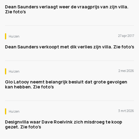
Dean Saunders verlaagt weer de vraagprijs van zijn villa.
Zie foto's
27 apr 2017
Huizen
Dean Saunders verkoopt met dik verlies zijn villa. Zie foto's
2 mei 2026
Huizen
Gio Latooy neemt belangrijk besluit dat grote gevolgen
kan hebben. Zie foto’s
3 mrt 2026
Huizen
Designvilla waar Dave Roelvink zich misdroeg te koop
gezet. Zie foto’s