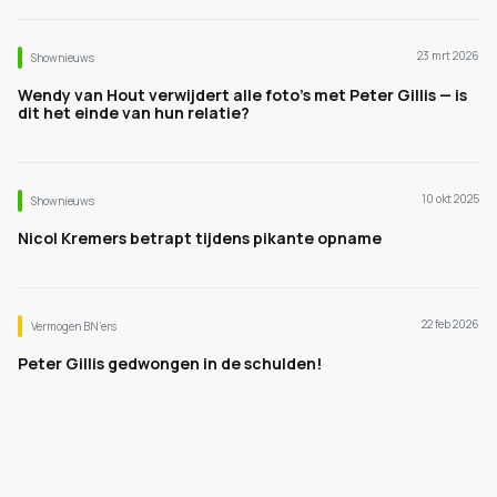
23 mrt 2026
Shownieuws
Wendy van Hout verwijdert alle foto’s met Peter Gillis — is
dit het einde van hun relatie?
10 okt 2025
Shownieuws
Nicol Kremers betrapt tijdens pikante opname
22 feb 2026
Vermogen BN’ers
Peter Gillis gedwongen in de schulden!