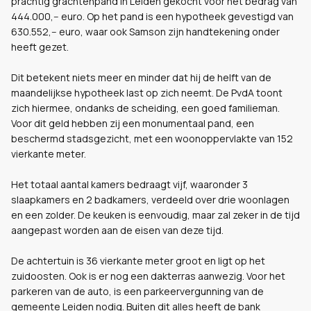
prachtig grachtenpand in Leiden gekocht voor het bedrag van
444.000,-- euro. Op het pand is een hypotheek gevestigd van
630.552,-- euro, waar ook Samson zijn handtekening onder
heeft gezet.
Dit betekent niets meer en minder dat hij de helft van de
maandelijkse hypotheek last op zich neemt. De PvdA toont
zich hiermee, ondanks de scheiding, een goed familieman.
Voor dit geld hebben zij een monumentaal pand, een
beschermd stadsgezicht, met een woonoppervlakte van 152
vierkante meter.
Het totaal aantal kamers bedraagt vijf, waaronder 3
slaapkamers en 2 badkamers, verdeeld over drie woonlagen
en een zolder. De keuken is eenvoudig, maar zal zeker in de tijd
aangepast worden aan de eisen van deze tijd.
De achtertuin is 36 vierkante meter groot en ligt op het
zuidoosten. Ook is er nog een dakterras aanwezig. Voor het
parkeren van de auto, is een parkeervergunning van de
gemeente Leiden nodig. Buiten dit alles heeft de bank