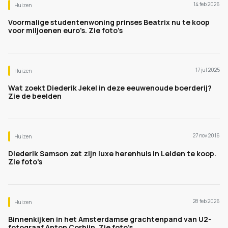
14 feb 2026
Huizen
Voormalige studentenwoning prinses Beatrix nu te koop
voor miljoenen euro's. Zie foto's
17 jul 2025
Huizen
Wat zoekt Diederik Jekel in deze eeuwenoude boerderij?
Zie de beelden
27 nov 2016
Huizen
Diederik Samson zet zijn luxe herenhuis in Leiden te koop.
Zie foto's
28 feb 2026
Huizen
Binnenkijken in het Amsterdamse grachtenpand van U2-
fotograaf Anton Corbijn. Zie foto’s