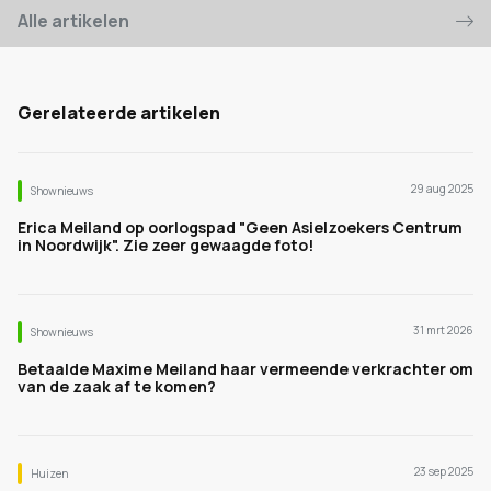
Alle artikelen
Gerelateerde artikelen
29 aug 2025
Shownieuws
Erica Meiland op oorlogspad "Geen Asielzoekers Centrum
in Noordwijk". Zie zeer gewaagde foto!
31 mrt 2026
Shownieuws
Betaalde Maxime Meiland haar vermeende verkrachter om
van de zaak af te komen?
23 sep 2025
Huizen