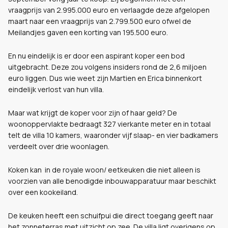
vraagprijs van 2.995.000 euro en verlaagde deze afgelopen
maart naar een vraagprijs van 2.799.500 euro ofwel de
Meilandjes gaven een korting van 195.500 euro.
En nu eindelijk is er door een aspirant koper een bod
uitgebracht. Deze zou volgens insiders rond de 2,6 miljoen
euro liggen. Dus wie weet zijn Martien en Erica binnenkort
eindelijk verlost van hun villa.
Maar wat krijgt de koper voor zijn of haar geld?
De
woonoppervlakte bedraagt 327 vierkante meter en in totaal
telt de villa 10 kamers, waaronder vijf slaap- en vier badkamers
verdeelt over drie woonlagen.
Koken kan in de royale woon/ eetkeuken die niet alleen is
voorzien van alle benodigde inbouwapparatuur maar beschikt
over een kookeiland.
De keuken heeft een schuifpui die direct toegang geeft naar
het zonneterras met uitzicht op zee. De villa ligt overigens op