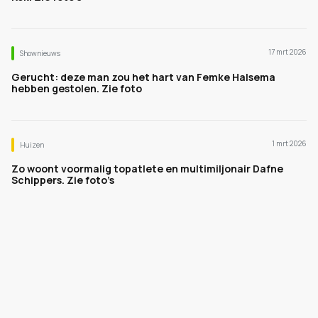
17 mrt 2026
Shownieuws
Gerucht: deze man zou het hart van Femke Halsema
hebben gestolen. Zie foto
1 mrt 2026
Huizen
Zo woont voormalig topatlete en multimiljonair Dafne
Schippers. Zie foto’s